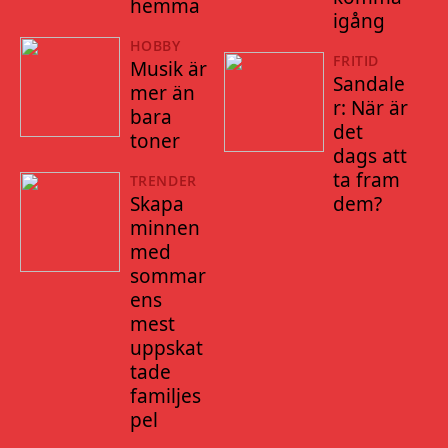
hemma
igång
HOBBY
FRITID
Musik är
Sandale
mer än
r: När är
bara
det
toner
dags att
ta fram
TRENDER
Skapa
dem?
minnen
med
sommar
ens
mest
uppskat
tade
familjes
pel