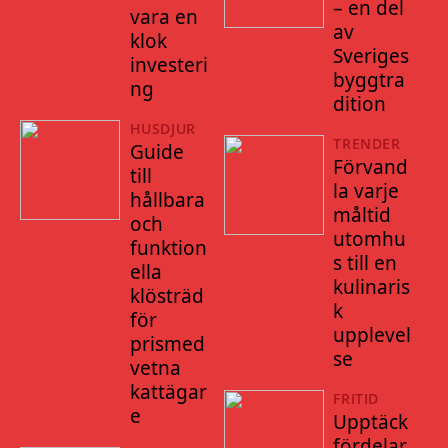
– en del
vara en
av
klok
Sveriges
investeri
byggtra
ng
dition
HUSDJUR
TRENDER
Guide
Förvand
till
la varje
hållbara
måltid
och
utomhu
funktion
s till en
ella
kulinaris
klösträd
k
för
upplevel
prismed
se
vetna
kattägar
FRITID
e
Upptäck
fördelar