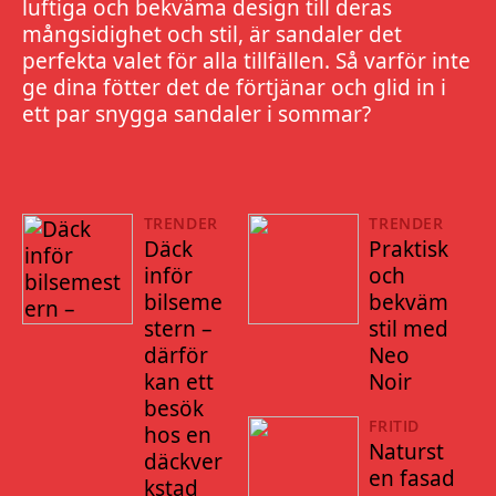
luftiga och bekväma design till deras
mångsidighet och stil, är sandaler det
perfekta valet för alla tillfällen. Så varför inte
ge dina fötter det de förtjänar och glid in i
ett par snygga sandaler i sommar?
TRENDER
TRENDER
Däck
Praktisk
inför
och
bilseme
bekväm
stern –
stil med
därför
Neo
kan ett
Noir
besök
FRITID
hos en
Naturst
däckver
en fasad
kstad