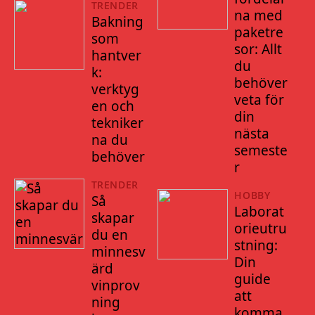
TRENDER
na med
Bakning
paketre
som
sor: Allt
hantver
du
k:
behöver
verktyg
veta för
en och
din
tekniker
nästa
na du
semeste
behöver
r
TRENDER
HOBBY
Så
Laborat
skapar
orieutru
du en
stning:
minnesv
Din
ärd
guide
vinprov
att
ning
komma