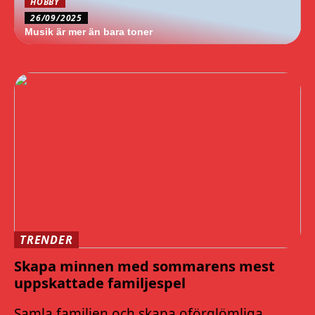
HOBBY
26/09/2025
Musik är mer än bara toner
TRENDER
Skapa minnen med sommarens mest
uppskattade familjespel
Samla familjen och skapa oförglömliga