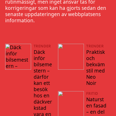
rutinmässigt, men inget ansvar tas för
korrigeringar som kan ha gjorts sedan den
senaste uppdateringen av webbplatsens
information.
TRENDER
TRENDER
Däck
Praktisk
inför
och
bilseme
bekväm
stern –
stil med
därför
Neo
kan ett
Noir
besök
FRITID
hos en
Naturst
däckver
en fasad
kstad
– en del
vara en