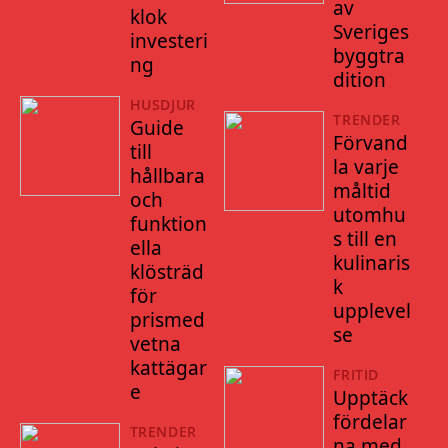
av
klok
Sveriges
investeri
byggtra
ng
dition
HUSDJUR
TRENDER
Guide
Förvand
till
la varje
hållbara
måltid
och
utomhu
funktion
s till en
ella
kulinaris
klösträd
k
för
upplevel
prismed
se
vetna
kattägar
FRITID
e
Upptäck
fördelar
TRENDER
na med