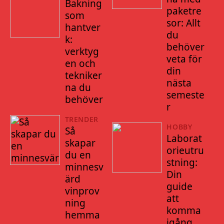
Bakning
paketre
som
sor: Allt
hantver
du
k:
behöver
verktyg
veta för
en och
din
tekniker
nästa
na du
semeste
behöver
r
TRENDER
HOBBY
Så
Laborat
skapar
orieutru
du en
stning:
minnesv
Din
ärd
guide
vinprov
att
ning
komma
hemma
igång