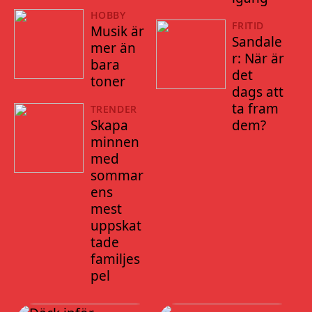
HOBBY
FRITID
Musik är
Sandale
mer än
r: När är
bara
det
toner
dags att
ta fram
TRENDER
Skapa
dem?
minnen
med
sommar
ens
mest
uppskat
tade
familjes
pel